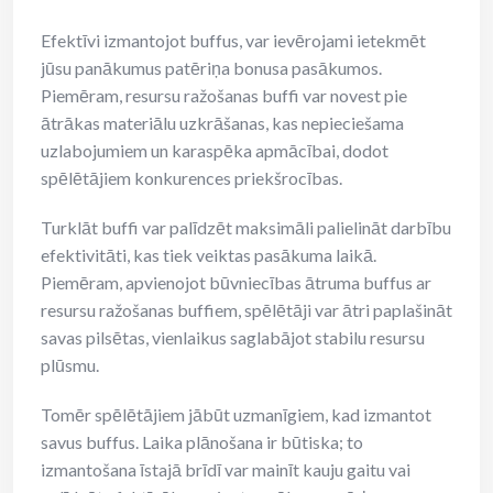
Efektīvi izmantojot buffus, var ievērojami ietekmēt
jūsu panākumus patēriņa bonusa pasākumos.
Piemēram, resursu ražošanas buffi var novest pie
ātrākas materiālu uzkrāšanas, kas nepieciešama
uzlabojumiem un karaspēka apmācībai, dodot
spēlētājiem konkurences priekšrocības.
Turklāt buffi var palīdzēt maksimāli palielināt darbību
efektivitāti, kas tiek veiktas pasākuma laikā.
Piemēram, apvienojot būvniecības ātruma buffus ar
resursu ražošanas buffiem, spēlētāji var ātri paplašināt
savas pilsētas, vienlaikus saglabājot stabilu resursu
plūsmu.
Tomēr spēlētājiem jābūt uzmanīgiem, kad izmantot
savus buffus. Laika plānošana ir būtiska; to
izmantošana īstajā brīdī var mainīt kauju gaitu vai