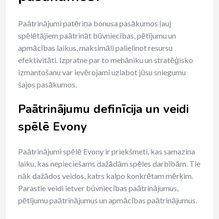
Paātrinājumi patēriņa bonusa pasākumos ļauj
spēlētājiem paātrināt būvniecības, pētījumu un
apmācības laikus, maksimāli palielinot resursu
efektivitāti. Izpratne par to mehāniku un stratēģisko
izmantošanu var ievērojami uzlabot jūsu sniegumu
šajos pasākumos.
Paātrinājumu definīcija un veidi
spēlē Evony
Paātrinājumi spēlē Evony ir priekšmeti, kas samazina
laiku, kas nepieciešams dažādām spēles darbībām. Tie
nāk dažādos veidos, katrs kalpo konkrētam mērķim.
Parastie veidi ietver būvniecības paātrinājumus,
pētījumu paātrinājumus un apmācības paātrinājumus.