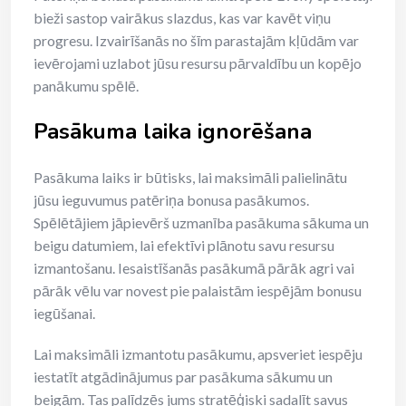
bieži sastop vairākus slazdus, kas var kavēt viņu
progresu. Izvairīšanās no šīm parastajām kļūdām var
ievērojami uzlabot jūsu resursu pārvaldību un kopējo
panākumu spēlē.
Pasākuma laika ignorēšana
Pasākuma laiks ir būtisks, lai maksimāli palielinātu
jūsu ieguvumus patēriņa bonusa pasākumos.
Spēlētājiem jāpievērš uzmanība pasākuma sākuma un
beigu datumiem, lai efektīvi plānotu savu resursu
izmantošanu. Iesaistīšanās pasākumā pārāk agri vai
pārāk vēlu var novest pie palaistām iespējām bonusu
iegūšanai.
Lai maksimāli izmantotu pasākumu, apsveriet iespēju
iestatīt atgādinājumus par pasākuma sākumu un
beigām. Tas palīdzēs jums stratēģiski sadalīt savus