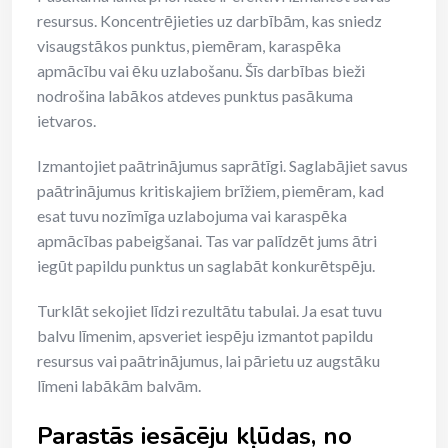
resursus. Koncentrējieties uz darbībām, kas sniedz
visaugstākos punktus, piemēram, karaspēka
apmācību vai ēku uzlabošanu. Šīs darbības bieži
nodrošina labākos atdeves punktus pasākuma
ietvaros.
Izmantojiet paātrinājumus saprātīgi. Saglabājiet savus
paātrinājumus kritiskajiem brīžiem, piemēram, kad
esat tuvu nozīmīga uzlabojuma vai karaspēka
apmācības pabeigšanai. Tas var palīdzēt jums ātri
iegūt papildu punktus un saglabāt konkurētspēju.
Turklāt sekojiet līdzi rezultātu tabulai. Ja esat tuvu
balvu līmenim, apsveriet iespēju izmantot papildu
resursus vai paātrinājumus, lai pārietu uz augstāku
līmeni labākām balvām.
Parastās iesācēju kļūdas, no