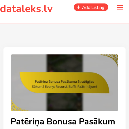
to
dataleks.lv
Add Listing
content
Patēriņa Bonusa Pasākum