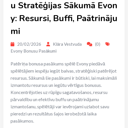
u Stratēģijas Sākumā Evon
y: Resursi, Buffi, Paātrināju
mi
20/02/2026
Klāra Vestvuda
(0)
Evony Bonusu Pasākumi
Patēriņa bonusa pasākums spēlē Evony piedāvā
spēlētājiem iespēju iegūt balvas, stratēģiski patērējot
resursus. Sākumā šie pasākumi ir būtiski, lai maksimāli
izmantotu resursus un iegūtu vērtīgus bonusus.
Koncentrējoties uz rūpīgu sagatavošanos, resursu
pārvaldību un efektīvu buffu un paātrinājumu
izmantošanu, spēlētāji var ievērojami uzlabot savu
pieredzi un rezultātus šajos ierobežotā laika
pasākumos.