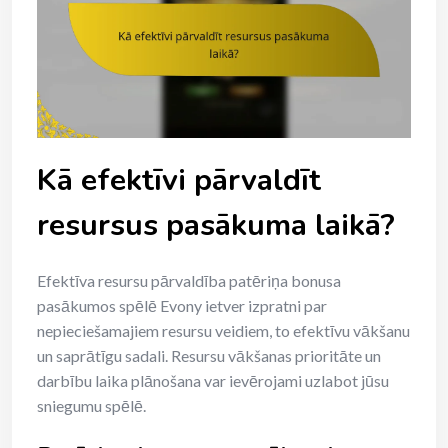
Kā efektīvi pārvaldīt
resursus pasākuma laikā?
Efektīva resursu pārvaldība patēriņa bonusa
pasākumos spēlē Evony ietver izpratni par
nepieciešamajiem resursu veidiem, to efektīvu vākšanu
un saprātīgu sadali. Resursu vākšanas prioritāte un
darbību laika plānošana var ievērojami uzlabot jūsu
sniegumu spēlē.