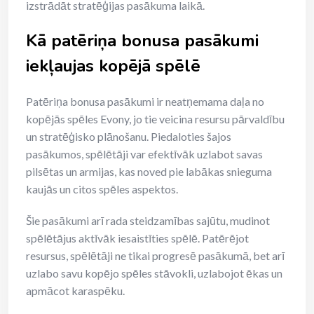
izstrādāt stratēģijas pasākuma laikā.
Kā patēriņa bonusa pasākumi
iekļaujas kopējā spēlē
Patēriņa bonusa pasākumi ir neatņemama daļa no
kopējās spēles Evony, jo tie veicina resursu pārvaldību
un stratēģisko plānošanu. Piedaloties šajos
pasākumos, spēlētāji var efektīvāk uzlabot savas
pilsētas un armijas, kas noved pie labākas snieguma
kaujās un citos spēles aspektos.
Šie pasākumi arī rada steidzamības sajūtu, mudinot
spēlētājus aktīvāk iesaistīties spēlē. Patērējot
resursus, spēlētāji ne tikai progresē pasākumā, bet arī
uzlabo savu kopējo spēles stāvokli, uzlabojot ēkas un
apmācot karaspēku.