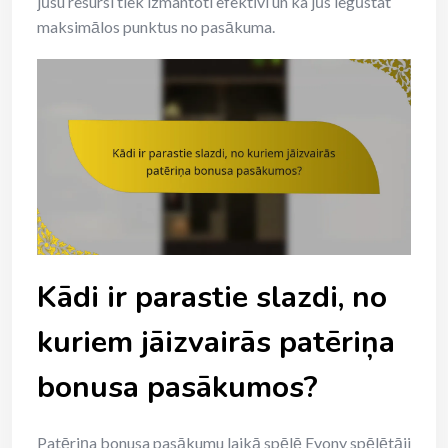
jūsu resursi tiek izmantoti efektīvi un ka jūs iegūstat
maksimālos punktus no pasākuma.
Kādi ir parastie slazdi, no
kuriem jāizvairās patēriņa
bonusa pasākumos?
Patēriņa bonusa pasākumu laikā spēlē Evony spēlētāji