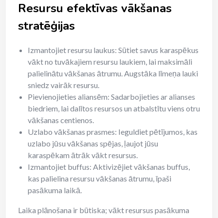
Resursu efektīvas vākšanas
stratēģijas
Izmantojiet resursu laukus: Sūtiet savus karaspēkus
vākt no tuvākajiem resursu laukiem, lai maksimāli
palielinātu vākšanas ātrumu. Augstāka līmeņa lauki
sniedz vairāk resursu.
Pievienojieties aliansēm: Sadarbojieties ar alianses
biedriem, lai dalītos resursos un atbalstītu viens otru
vākšanas centienos.
Uzlabo vākšanas prasmes: Ieguldiet pētījumos, kas
uzlabo jūsu vākšanas spējas, ļaujot jūsu
karaspēkam ātrāk vākt resursus.
Izmantojiet buffus: Aktivizējiet vākšanas buffus,
kas palielina resursu vākšanas ātrumu, īpaši
pasākuma laikā.
Laika plānošana ir būtiska; vākt resursus pasākuma