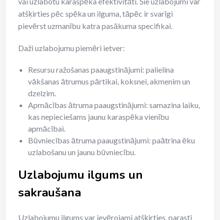
vai uzlabotu karaspēka efektivitāti. Šie uzlabojumi var
atšķirties pēc spēka un ilguma, tāpēc ir svarīgi
pievērst uzmanību katra pasākuma specifikai.
Daži uzlabojumu piemēri ietver:
Resursu ražošanas paaugstinājumi: palielina
vākšanas ātrumus pārtikai, koksnei, akmenim un
dzelzim.
Apmācības ātruma paaugstinājumi: samazina laiku,
kas nepieciešams jaunu karaspēka vienību
apmācībai.
Būvniecības ātruma paaugstinājumi: paātrina ēku
uzlabošanu un jaunu būvniecību.
Uzlabojumu ilgums un
sakraušana
Uzlabojumu ilgums var ievērojami atšķirties, parasti