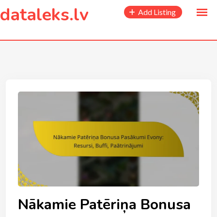
to
dataleks.lv
Add Listing
content
Nākamie Patēriņa Bonusa