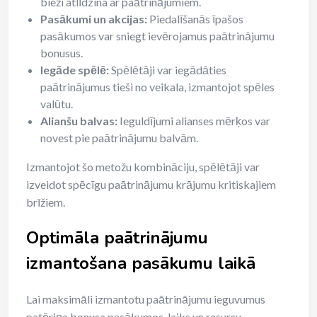
bieži atlīdzina ar paātrinājumiem.
Pasākumi un akcijas:
Piedalīšanās īpašos
pasākumos var sniegt ievērojamus paātrinājumu
bonusus.
Iegāde spēlē:
Spēlētāji var iegādāties
paātrinājumus tieši no veikala, izmantojot spēles
valūtu.
Alianšu balvas:
Ieguldījumi alianses mērķos var
novest pie paātrinājumu balvām.
Izmantojot šo metožu kombināciju, spēlētāji var
izveidot spēcīgu paātrinājumu krājumu kritiskajiem
brīžiem.
Optimāla paātrinājumu
izmantošana pasākumu laikā
Lai maksimāli izmantotu paātrinājumu ieguvumus
patēriņa bonusa pasākumos, laiks un resursu