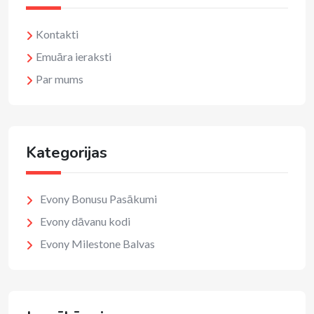
Kontakti
Emuāra ieraksti
Par mums
Kategorijas
Evony Bonusu Pasākumi
Evony dāvanu kodi
Evony Milestone Balvas