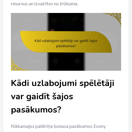
resursus un izvairītos no trūkuma.
Kādi uzlabojumi spēlētāji
var gaidīt šajos
pasākumos?
Nākamajos patēriņa bonusa pasākumos Evony