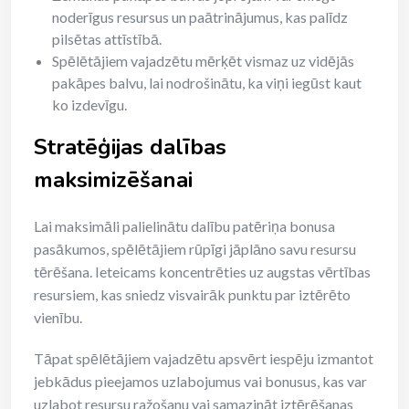
noderīgus resursus un paātrinājumus, kas palīdz
pilsētas attīstībā.
Spēlētājiem vajadzētu mērķēt vismaz uz vidējās
pakāpes balvu, lai nodrošinātu, ka viņi iegūst kaut
ko izdevīgu.
Stratēģijas dalības
maksimizēšanai
Lai maksimāli palielinātu dalību patēriņa bonusa
pasākumos, spēlētājiem rūpīgi jāplāno savu resursu
tērēšana. Ieteicams koncentrēties uz augstas vērtības
resursiem, kas sniedz visvairāk punktu par iztērēto
vienību.
Tāpat spēlētājiem vajadzētu apsvērt iespēju izmantot
jebkādus pieejamos uzlabojumus vai bonusus, kas var
uzlabot resursu ražošanu vai samazināt iztērēšanas