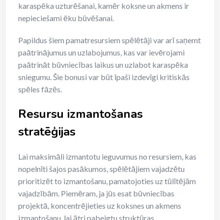
karaspēka uzturēšanai, kamēr koksne un akmens ir
nepieciešami ēku būvēšanai.
Papildus šiem pamatresursiem spēlētāji var arī saņemt
paātrinājumus un uzlabojumus, kas var ievērojami
paātrināt būvniecības laikus un uzlabot karaspēka
sniegumu. Šie bonusi var būt īpaši izdevīgi kritiskās
spēles fāzēs.
Resursu izmantošanas
stratēģijas
Lai maksimāli izmantotu ieguvumus no resursiem, kas
nopelnīti šajos pasākumos, spēlētājiem vajadzētu
prioritizēt to izmantošanu, pamatojoties uz tūlītējām
vajadzībām. Piemēram, ja jūs esat būvniecības
projektā, koncentrējieties uz koksnes un akmens
izmantošanu, lai ātri pabeigtu struktūras.