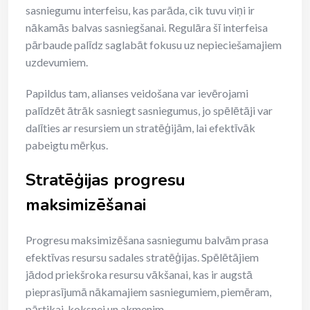
sasniegumu interfeisu, kas parāda, cik tuvu viņi ir
nākamās balvas sasniegšanai. Regulāra šī interfeisa
pārbaude palīdz saglabāt fokusu uz nepieciešamajiem
uzdevumiem.
Papildus tam, alianses veidošana var ievērojami
palīdzēt ātrāk sasniegt sasniegumus, jo spēlētāji var
dalīties ar resursiem un stratēģijām, lai efektīvāk
pabeigtu mērķus.
Stratēģijas progresu
maksimizēšanai
Progresu maksimizēšana sasniegumu balvām prasa
efektīvas resursu sadales stratēģijas. Spēlētājiem
jādod priekšroka resursu vākšanai, kas ir augstā
pieprasījumā nākamajiem sasniegumiem, piemēram,
pārtikai, koksnei un akmenim.