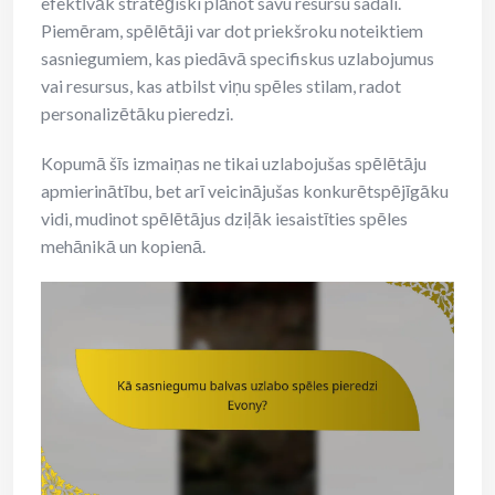
efektīvāk stratēģiski plānot savu resursu sadali.
Piemēram, spēlētāji var dot priekšroku noteiktiem
sasniegumiem, kas piedāvā specifiskus uzlabojumus
vai resursus, kas atbilst viņu spēles stilam, radot
personalizētāku pieredzi.
Kopumā šīs izmaiņas ne tikai uzlabojušas spēlētāju
apmierinātību, bet arī veicinājušas konkurētspējīgāku
vidi, mudinot spēlētājus dziļāk iesaistīties spēles
mehānikā un kopienā.