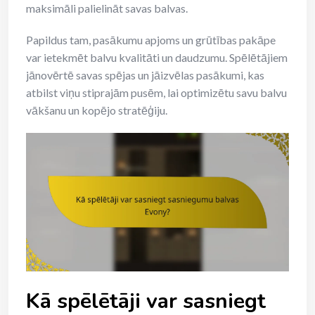
maksimāli palielināt savas balvas.
Papildus tam, pasākumu apjoms un grūtības pakāpe
var ietekmēt balvu kvalitāti un daudzumu. Spēlētājiem
jānovērtē savas spējas un jāizvēlas pasākumi, kas
atbilst viņu stiprajām pusēm, lai optimizētu savu balvu
vākšanu un kopējo stratēģiju.
Kā spēlētāji var sasniegt