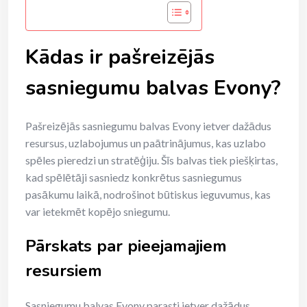
Kādas ir pašreizējās
sasniegumu balvas Evony?
Pašreizējās sasniegumu balvas Evony ietver dažādus
resursus, uzlabojumus un paātrinājumus, kas uzlabo
spēles pieredzi un stratēģiju. Šīs balvas tiek piešķirtas,
kad spēlētāji sasniedz konkrētus sasniegumus
pasākumu laikā, nodrošinot būtiskus ieguvumus, kas
var ietekmēt kopējo sniegumu.
Pārskats par pieejamajiem
resursiem
Sasniegumu balvas Evony parasti ietver dažādus