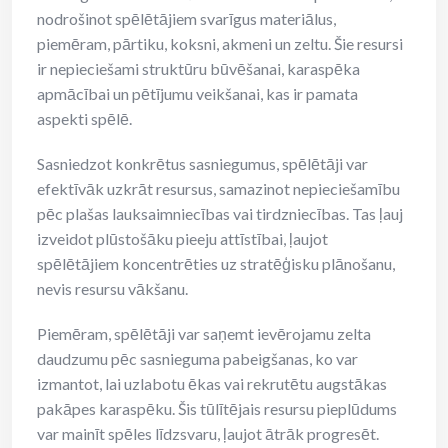
nodrošinot spēlētājiem svarīgus materiālus,
piemēram, pārtiku, koksni, akmeni un zeltu. Šie resursi
ir nepieciešami struktūru būvēšanai, karaspēka
apmācībai un pētījumu veikšanai, kas ir pamata
aspekti spēlē.
Sasniedzot konkrētus sasniegumus, spēlētāji var
efektīvāk uzkrāt resursus, samazinot nepieciešamību
pēc plašas lauksaimniecības vai tirdzniecības. Tas ļauj
izveidot plūstošāku pieeju attīstībai, ļaujot
spēlētājiem koncentrēties uz stratēģisku plānošanu,
nevis resursu vākšanu.
Piemēram, spēlētāji var saņemt ievērojamu zelta
daudzumu pēc sasnieguma pabeigšanas, ko var
izmantot, lai uzlabotu ēkas vai rekrutētu augstākas
pakāpes karaspēku. Šis tūlītējais resursu pieplūdums
var mainīt spēles līdzsvaru, ļaujot ātrāk progresēt.