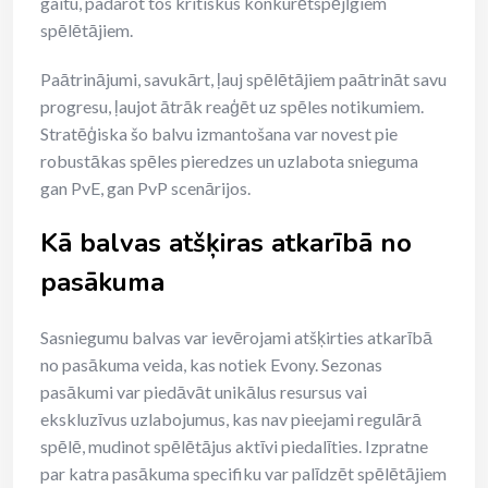
gaitu, padarot tos kritiskus konkurētspējīgiem
spēlētājiem.
Paātrinājumi, savukārt, ļauj spēlētājiem paātrināt savu
progresu, ļaujot ātrāk reaģēt uz spēles notikumiem.
Stratēģiska šo balvu izmantošana var novest pie
robustākas spēles pieredzes un uzlabota snieguma
gan PvE, gan PvP scenārijos.
Kā balvas atšķiras atkarībā no
pasākuma
Sasniegumu balvas var ievērojami atšķirties atkarībā
no pasākuma veida, kas notiek Evony. Sezonas
pasākumi var piedāvāt unikālus resursus vai
ekskluzīvus uzlabojumus, kas nav pieejami regulārā
spēlē, mudinot spēlētājus aktīvi piedalīties. Izpratne
par katra pasākuma specifiku var palīdzēt spēlētājiem