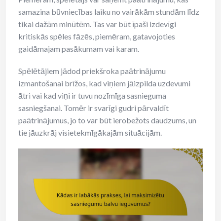
samazina būvniecības laiku no vairākām stundām līdz
tikai dažām minūtēm. Tas var būt īpaši izdevīgi
kritiskās spēles fāzēs, piemēram, gatavojoties
gaidāmajam pasākumam vai karam.
Spēlētājiem jādod priekšroka paātrinājumu
izmantošanai brīžos, kad viņiem jāizpilda uzdevumi
ātri vai kad viņi ir tuvu nozīmīga sasnieguma
sasniegšanai. Tomēr ir svarīgi gudri pārvaldīt
paātrinājumus, jo to var būt ierobežots daudzums, un
tie jāuzkrāj visietekmīgākajām situācijām.