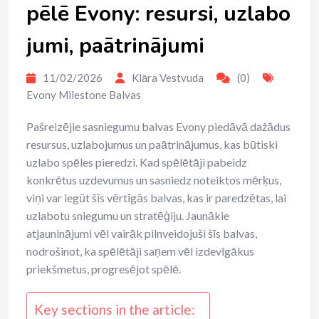
pēlē Evony: resursi, uzlabo
jumi, paātrinājumi
11/02/2026
Klāra Vestvuda
(0)
Evony Milestone Balvas
Pašreizējie sasniegumu balvas Evony piedāvā dažādus
resursus, uzlabojumus un paātrinājumus, kas būtiski
uzlabo spēles pieredzi. Kad spēlētāji pabeidz
konkrētus uzdevumus un sasniedz noteiktos mērķus,
viņi var iegūt šīs vērtīgās balvas, kas ir paredzētas, lai
uzlabotu sniegumu un stratēģiju. Jaunākie
atjauninājumi vēl vairāk pilnveidojuši šīs balvas,
nodrošinot, ka spēlētāji saņem vēl izdevīgākus
priekšmetus, progresējot spēlē.
Key sections in the article: