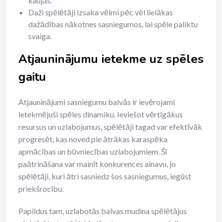
kaujās.
Daži spēlētāji izsaka vēlmi pēc vēl lielākas
dažādības nākotnes sasniegumos, lai spēle paliktu
svaiga.
Atjauninājumu ietekme uz spēles
gaitu
Atjauninājumi sasniegumu balvās ir ievērojami
ietekmējuši spēles dinamiku. Ieviešot vērtīgākus
resursus un uzlabojumus, spēlētāji tagad var efektīvāk
progresēt, kas noved pie ātrākas karaspēka
apmācības un būvniecības uzlabojumiem. Šī
paātrināšana var mainīt konkurences ainavu, jo
spēlētāji, kuri ātri sasniedz šos sasniegumus, iegūst
priekšrocību.
Papildus tam, uzlabotās balvas mudina spēlētājus