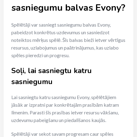
sasniegumu balvas Evony?
Spēlētāji var sasniegt sasniegumu balvas Evony,
pabeidzot konkrētus uzdevumus un sasniedzot
noteiktos mērķus spēlē. Šīs balvas bieži ietver vērtīgus
resursus, uzlabojumus un paātrinājumus, kas uzlabo
spēles pieredzi un progresu.
Soļi, lai sasniegtu katru
sasniegumu
Lai sasniegtu katru sasniegumu Evony, spēlētājiem
jāsāk ar izpratni par konkrētajām prasībām katram
līmenim. Parasti šīs prasības ietver resursu vākšanu,
uzdevumu pabeigšanu un piedalīšanos kaujās.
Spēlētāji var sekot savam progresam caur spēles