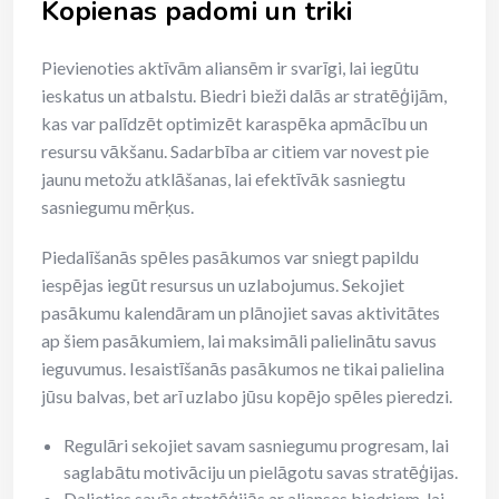
Kopienas padomi un triki
Pievienoties aktīvām aliansēm ir svarīgi, lai iegūtu
ieskatus un atbalstu. Biedri bieži dalās ar stratēģijām,
kas var palīdzēt optimizēt karaspēka apmācību un
resursu vākšanu. Sadarbība ar citiem var novest pie
jaunu metožu atklāšanas, lai efektīvāk sasniegtu
sasniegumu mērķus.
Piedalīšanās spēles pasākumos var sniegt papildu
iespējas iegūt resursus un uzlabojumus. Sekojiet
pasākumu kalendāram un plānojiet savas aktivitātes
ap šiem pasākumiem, lai maksimāli palielinātu savus
ieguvumus. Iesaistīšanās pasākumos ne tikai palielina
jūsu balvas, bet arī uzlabo jūsu kopējo spēles pieredzi.
Regulāri sekojiet savam sasniegumu progresam, lai
saglabātu motivāciju un pielāgotu savas stratēģijas.
Dalieties savās stratēģijās ar alianses biedriem, lai