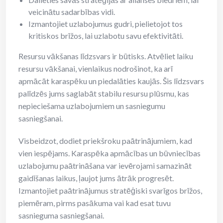
veicinātu sadarbības vidi.
Izmantojiet uzlabojumus gudri, pielietojot tos
kritiskos brīžos, lai uzlabotu savu efektivitāti.
Resursu vākšanas līdzsvars ir būtisks. Atvēliet laiku
resursu vākšanai, vienlaikus nodrošinot, ka arī
apmācāt karaspēku un piedalāties kaujās. Šis līdzsvars
palīdzēs jums saglabāt stabilu resursu plūsmu, kas
nepieciešama uzlabojumiem un sasniegumu
sasniegšanai.
Visbeidzot, dodiet priekšroku paātrinājumiem, kad
vien iespējams. Karaspēka apmācības un būvniecības
uzlabojumu paātrināšana var ievērojami samazināt
gaidīšanas laikus, ļaujot jums ātrāk progresēt.
Izmantojiet paātrinājumus stratēģiski svarīgos brīžos,
piemēram, pirms pasākuma vai kad esat tuvu
sasnieguma sasniegšanai.