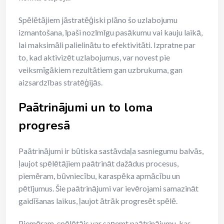
Spēlētājiem jāstratēģiski plāno šo uzlabojumu
izmantošana, īpaši nozīmīgu pasākumu vai kauju laikā,
lai maksimāli palielinātu to efektivitāti. Izpratne par
to, kad aktivizēt uzlabojumus, var novest pie
veiksmīgākiem rezultātiem gan uzbrukuma, gan
aizsardzības stratēģijās.
Paātrinājumi un to loma
progresā
Paātrinājumi ir būtiska sastāvdaļa sasniegumu balvās,
ļaujot spēlētājiem paātrināt dažādus procesus,
piemēram, būvniecību, karaspēka apmācību un
pētījumus. Šie paātrinājumi var ievērojami samazināt
gaidīšanas laikus, ļaujot ātrāk progresēt spēlē.
Piemēram, spēlētājs var saņemt paātrinājumu, kas