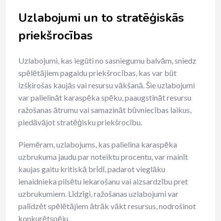
Uzlabojumi un to stratēģiskās
priekšrocības
Uzlabojumi, kas iegūti no sasniegumu balvām, sniedz
spēlētājiem pagaidu priekšrocības, kas var būt
izšķirošas kaujās vai resursu vākšanā. Šie uzlabojumi
var palielināt karaspēka spēku, paaugstināt resursu
ražošanas ātrumu vai samazināt būvniecības laikus,
piedāvājot stratēģisku priekšrocību.
Piemēram, uzlabojums, kas palielina karaspēka
uzbrukuma jaudu par noteiktu procentu, var mainīt
kaujas gaitu kritiskā brīdī, padarot vieglāku
ienaidnieka pilsētu iekarošanu vai aizsardzību pret
uzbrukumiem. Līdzīgi, ražošanas uzlabojumi var
palīdzēt spēlētājiem ātrāk vākt resursus, nodrošinot
konkurētspēju.