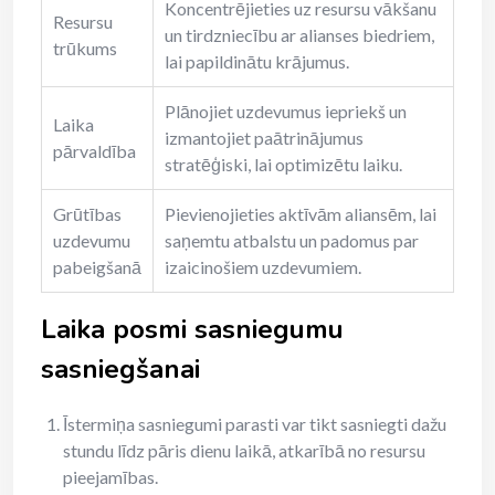
Koncentrējieties uz resursu vākšanu
Resursu
un tirdzniecību ar alianses biedriem,
trūkums
lai papildinātu krājumus.
Plānojiet uzdevumus iepriekš un
Laika
izmantojiet paātrinājumus
pārvaldība
stratēģiski, lai optimizētu laiku.
Grūtības
Pievienojieties aktīvām aliansēm, lai
uzdevumu
saņemtu atbalstu un padomus par
pabeigšanā
izaicinošiem uzdevumiem.
Laika posmi sasniegumu
sasniegšanai
Īstermiņa sasniegumi parasti var tikt sasniegti dažu
stundu līdz pāris dienu laikā, atkarībā no resursu
pieejamības.