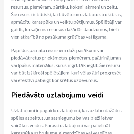
resursus, piemēram, pārtiku, koksni, akmeni un zeltu.
Šie resursi ir būtiski, lai būvētu un uzlabotu struktūras,
apmācītu karaspēku un veiktu pētījumus. Spēlētāji var
gaidīt, ka saņems resursus dažādās daudzumos, bieži
vien atkarībā no pasākuma grūtības vai ilguma.
Papildus pamata resursiem daži pasākumi var
piedāvāt retus priekšmetus, piemēram, paātrinājumus
vai īpašus materiālus, kurus ir grūtāk iegūt. Šie resursi
var būt izšķiroši spēlētājiem, kuri vēlas ātri progresēt
vai efektīvi pabeigt konkrētus uzdevumus.
Piedāvāto uzlabojumu veidi
Uzlabojumi ir pagaidu uzlabojumi, kas uzlabo dažādus
spēles aspektus, un sasniegumu balvas bieži ietver
vairākus veidus. Parasti uzlabojumi var palielināt
karaspēka uzbrukuma, aizsardzības vai veselības