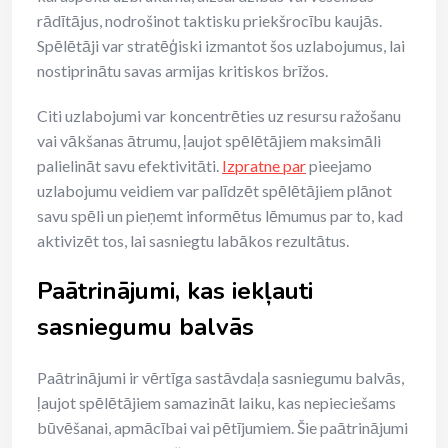
rādītājus, nodrošinot taktisku priekšrocību kaujās.
Spēlētāji var stratēģiski izmantot šos uzlabojumus, lai
nostiprinātu savas armijas kritiskos brīžos.
Citi uzlabojumi var koncentrēties uz resursu ražošanu
vai vākšanas ātrumu, ļaujot spēlētājiem maksimāli
palielināt savu efektivitāti.
Izpratne par
pieejamo
uzlabojumu veidiem var palīdzēt spēlētājiem plānot
savu spēli un pieņemt informētus lēmumus par to, kad
aktivizēt tos, lai sasniegtu labākos rezultātus.
Paātrinājumi, kas iekļauti
sasniegumu balvās
Paātrinājumi ir vērtīga sastāvdaļa sasniegumu balvās,
ļaujot spēlētājiem samazināt laiku, kas nepieciešams
būvēšanai, apmācībai vai pētījumiem. Šie paātrinājumi