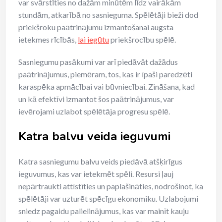
var svārstīties no dažām minūtēm līdz vairākām
stundām, atkarībā no sasnieguma. Spēlētāji bieži dod
priekšroku paātrinājumu izmantošanai augsta
ietekmes rīcībās,
lai iegūtu
priekšrocību spēlē.
Sasniegumu pasākumi var arī piedāvāt dažādus
paātrinājumus, piemēram, tos, kas ir īpaši paredzēti
karaspēka apmācībai vai būvniecībai. Zināšana, kad
un kā efektīvi izmantot šos paātrinājumus, var
ievērojami uzlabot spēlētāja progresu spēlē.
Katra balvu veida ieguvumi
Katra sasniegumu balvu veids piedāvā atšķirīgus
ieguvumus, kas var ietekmēt spēli. Resursi ļauj
nepārtraukti attīstīties un paplašināties, nodrošinot, ka
spēlētāji var uzturēt spēcīgu ekonomiku. Uzlabojumi
sniedz pagaidu palielinājumus, kas var mainīt kauju