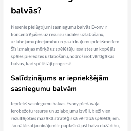
balvās?
Nesenie pielāgojumi sasniegumu balvās Evony ir
koncentrējušies uz resursu sadales uzlabošanu,
uzlabojumu pieejamību un paātrinājumu priekšmetiem.
Šīs izmaiņas mērķē uz spēlētāju iesaistes un kopējās
spēles pieredzes uzlabošanu, nodrošinot vērtīgākas
balvas, kad spēlētāji progresē.
Salīdzinājums ar iepriekšējām
sasniegumu balvām
Iepriekš sasniegumu balvas Evony piedāvāja
ierobežotu resursu un uzlabojumu izvēli, bieži vien
rezultējoties mazākā stratēģiskā vērtībā spēlētājiem.
Jaunākie atjauninājumi ir paplašinājuši balvu dažādību,