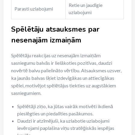
Retie un jaudīgie
Parasti uzlabojumi
uzlabojumi
Spēlētāju atsauksmes par
nesenajām izmaiņām
Spēlētāju reakcijas uz nesenajām izmaiņām
sasniegumu balvās ir lielākoties pozitīvas, daudzi
novērtē balvu palielināto vērtību. Atsauksmes uzsver,
ka jaunās balvas šķiet izdevīgākas un attiecīgākas
spēlei, motivējot spēlētājus tiekties uz augstākiem
sasniegumiem.
Spēlētāji ziņo, ka jūtas vairāk motivēti ikdienā
pieslēgties un piedalīties pasākumos.
Daudzi ir atzīmējuši, ka uzlabotie uzlabojumi
ievērojami paplašina viņu stratēģiskās iespējas