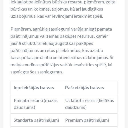
iekļaujot palielinātus būtisku resursu, piemēram, zelta,
pārtikas un koksnes, apjomus, kā arī jaudīgākus
uzlabojumus, kas var ievērojami ietekmēt spēli.
Piemēram, agrākie sasniegumi varēja sniegt pamata
paātrinājumus vai zemas pakāpes resursus, kamēr
jaunā struktūra iekļauj augstākas pakāpes
paātrinājumus un retus priekšmetus, kas uzlabo
karaspēka apmācību un būvniecības uzlabojumus. Šī
maiņa mudina spēlētājus vairāk iesaistīties spēlē, lai
sasniegtu šos sasniegumus.
Iepriekšējās balvas
Pašreizējās balvas
Pamata resursi (mazas
Uzlaboti resursi (lielākas
daudzums)
daudzums)
Standarta paātrinājumi
Premium paātrinājumi