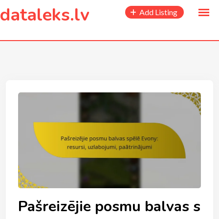
to
dataleks.lv
Add Listing
content
Pašreizējie posmu balvas s