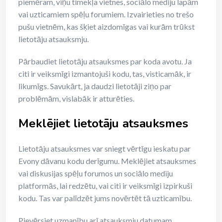
piemēram, viņu tīmekļa vietnes, sociālo mediju lapām
vai uzticamiem spēļu forumiem. Izvairieties no trešo
pušu vietnēm, kas šķiet aizdomīgas vai kurām trūkst
lietotāju atsauksmju.
Pārbaudiet lietotāju atsauksmes par koda avotu. Ja
citi ir veiksmīgi izmantojuši kodu, tas, visticamāk, ir
likumīgs. Savukārt, ja daudzi lietotāji ziņo par
problēmām, vislabāk ir atturēties.
Meklējiet lietotāju atsauksmes
Lietotāju atsauksmes var sniegt vērtīgu ieskatu par
Evony dāvanu kodu derīgumu. Meklējiet atsauksmes
vai diskusijas spēļu forumos un sociālo mediju
platformās, lai redzētu, vai citi ir veiksmīgi izpirkuši
kodu. Tas var palīdzēt jums novērtēt tā uzticamību.
Pievērsiet uzmanību arī atsauksmju datumam.