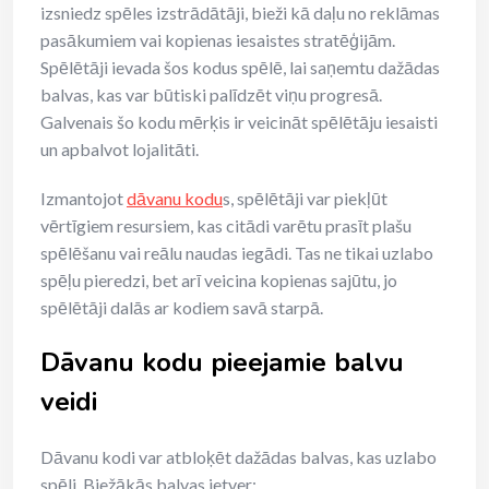
izsniedz spēles izstrādātāji, bieži kā daļu no reklāmas
pasākumiem vai kopienas iesaistes stratēģijām.
Spēlētāji ievada šos kodus spēlē, lai saņemtu dažādas
balvas, kas var būtiski palīdzēt viņu progresā.
Galvenais šo kodu mērķis ir veicināt spēlētāju iesaisti
un apbalvot lojalitāti.
Izmantojot
dāvanu kodu
s, spēlētāji var piekļūt
vērtīgiem resursiem, kas citādi varētu prasīt plašu
spēlēšanu vai reālu naudas iegādi. Tas ne tikai uzlabo
spēļu pieredzi, bet arī veicina kopienas sajūtu, jo
spēlētāji dalās ar kodiem savā starpā.
Dāvanu kodu pieejamie balvu
veidi
Dāvanu kodi var atbloķēt dažādas balvas, kas uzlabo
spēli. Biežākās balvas ietver: