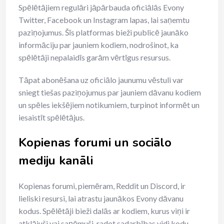
Spēlētājiem regulāri jāpārbauda oficiālās Evony
Twitter, Facebook un Instagram lapas, lai saņemtu
paziņojumus. Šīs platformas bieži publicē jaunāko
informāciju par jauniem kodiem, nodrošinot, ka
spēlētāji nepalaidīs garām vērtīgus resursus.
Tāpat abonēšana uz oficiālo jaunumu vēstuli var
sniegt tiešas paziņojumus par jauniem dāvanu kodiem
un spēles iekšējiem notikumiem, turpinot informēt un
iesaistīt spēlētājus.
Kopienas forumi un sociālo
mediju kanāli
Kopienas forumi, piemēram, Reddit un Discord, ir
lieliski resursi, lai atrastu jaunākos Evony dāvanu
kodus. Spēlētāji bieži dalās ar kodiem, kurus viņi ir
atklājuši vai saņēmuši, radot sadarbības vidi kodu