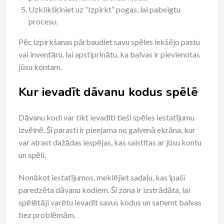
Uzklikšķiniet uz “Izpirkt” pogas, lai pabeigtu
procesu.
Pēc izpirkšanas pārbaudiet savu spēles iekšējo pastu
vai inventāru, lai apstiprinātu, ka balvas ir pievienotas
jūsu kontam.
Kur ievadīt dāvanu kodus spēlē
Dāvanu kodi var tikt ievadīti tieši spēles iestatījumu
izvēlnē. Šī parasti ir pieejama no galvenā ekrāna, kur
var atrast dažādas iespējas, kas saistītas ar jūsu kontu
un spēli.
Nonākot iestatījumos, meklējiet sadaļu, kas īpaši
paredzēta dāvanu kodiem. Šī zona ir izstrādāta, lai
spēlētāji varētu ievadīt savus kodus un saņemt balvas
bez problēmām.