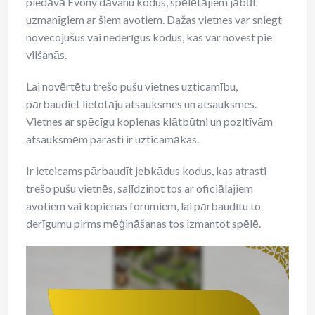
piedāvā Evony dāvanu kodus, spēlētājiem jābūt
uzmanīgiem ar šiem avotiem. Dažas vietnes var sniegt
novecojušus vai nederīgus kodus, kas var novest pie
vilšanās.
Lai novērtētu trešo pušu vietnes uzticamību,
pārbaudiet lietotāju atsauksmes un atsauksmes.
Vietnes ar spēcīgu kopienas klātbūtni un pozitīvām
atsauksmēm parasti ir uzticamākas.
Ir ieteicams pārbaudīt jebkādus kodus, kas atrasti
trešo pušu vietnēs, salīdzinot tos ar oficiālajiem
avotiem vai kopienas forumiem, lai pārbaudītu to
derīgumu pirms mēģināšanas tos izmantot spēlē.