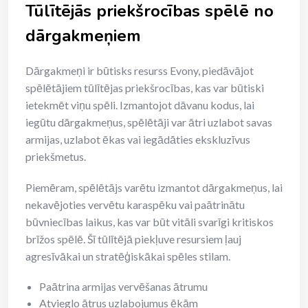
Tūlītējās priekšrocības spēlē no
dārgakmeņiem
Dārgakmeņi ir būtisks resurss Evony, piedāvājot
spēlētājiem tūlītējas priekšrocības, kas var būtiski
ietekmēt viņu spēli. Izmantojot dāvanu kodus, lai
iegūtu dārgakmeņus, spēlētāji var ātri uzlabot savas
armijas, uzlabot ēkas vai iegādāties ekskluzīvus
priekšmetus.
Piemēram, spēlētājs varētu izmantot dārgakmeņus, lai
nekavējoties vervētu karaspēku vai paātrinātu
būvniecības laikus, kas var būt vitāli svarīgi kritiskos
brīžos spēlē. Šī tūlītējā piekļuve resursiem ļauj
agresīvākai un stratēģiskākai spēles stilam.
Paātrina armijas vervēšanas ātrumu
Atvieglo ātrus uzlabojumus ēkām