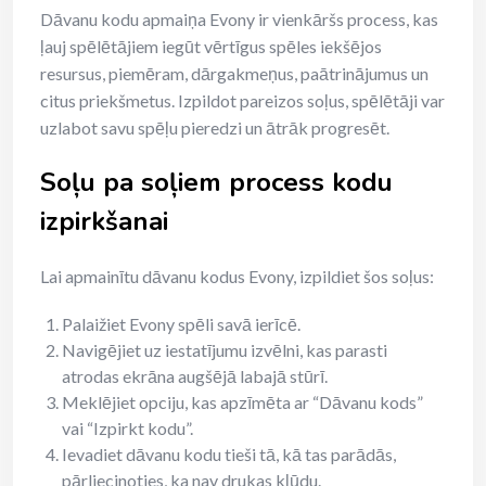
Dāvanu kodu apmaiņa Evony ir vienkāršs process, kas
ļauj spēlētājiem iegūt vērtīgus spēles iekšējos
resursus, piemēram, dārgakmeņus, paātrinājumus un
citus priekšmetus. Izpildot pareizos soļus, spēlētāji var
uzlabot savu spēļu pieredzi un ātrāk progresēt.
Soļu pa soļiem process kodu
izpirkšanai
Lai apmainītu dāvanu kodus Evony, izpildiet šos soļus:
Palaižiet Evony spēli savā ierīcē.
Navigējiet uz iestatījumu izvēlni, kas parasti
atrodas ekrāna augšējā labajā stūrī.
Meklējiet opciju, kas apzīmēta ar “Dāvanu kods”
vai “Izpirkt kodu”.
Ievadiet dāvanu kodu tieši tā, kā tas parādās,
pārliecinoties, ka nav drukas kļūdu.