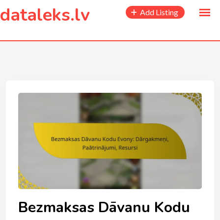
to
dataleks.lv
Add Listing
content
Bezmaksas Dāvanu Kodu