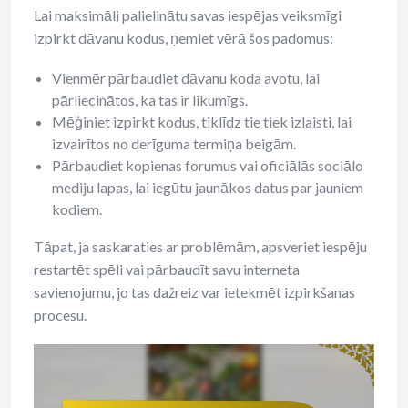
Lai maksimāli palielinātu savas iespējas veiksmīgi
izpirkt dāvanu kodus, ņemiet vērā šos padomus:
Vienmēr pārbaudiet dāvanu koda avotu, lai
pārliecinātos, ka tas ir likumīgs.
Mēģiniet izpirkt kodus, tiklīdz tie tiek izlaisti, lai
izvairītos no derīguma termiņa beigām.
Pārbaudiet kopienas forumus vai oficiālās sociālo
mediju lapas, lai iegūtu jaunākos datus par jauniem
kodiem.
Tāpat, ja saskaraties ar problēmām, apsveriet iespēju
restartēt spēli vai pārbaudīt savu interneta
savienojumu, jo tas dažreiz var ietekmēt izpirkšanas
procesu.