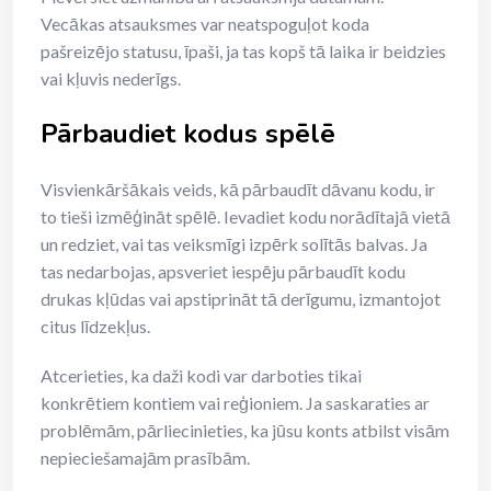
Vecākas atsauksmes var neatspoguļot koda
pašreizējo statusu, īpaši, ja tas kopš tā laika ir beidzies
vai kļuvis nederīgs.
Pārbaudiet kodus spēlē
Visvienkāršākais veids, kā pārbaudīt dāvanu kodu, ir
to tieši izmēģināt spēlē. Ievadiet kodu norādītajā vietā
un redziet, vai tas veiksmīgi izpērk solītās balvas. Ja
tas nedarbojas, apsveriet iespēju pārbaudīt kodu
drukas kļūdas vai apstiprināt tā derīgumu, izmantojot
citus līdzekļus.
Atcerieties, ka daži kodi var darboties tikai
konkrētiem kontiem vai reģioniem. Ja saskaraties ar
problēmām, pārliecinieties, ka jūsu konts atbilst visām
nepieciešamajām prasībām.