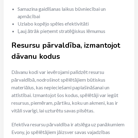
Samazina gaidīšanas laikus būvniecībai un
apmācībai
Uzlabo kopējo spēles efektivitāti
Ļauj ātrāk pieņemt stratēģiskus lēmumus
Resursu pārvaldība, izmantojot
dāvanu kodus
Dāvanu kodi var ievērojami palīdzēt resursu
pārvaldībā, nodrošinot spēlētājiem būtiskus
materiālus, kas nepieciešami paplašināšanai un
attīstībai. Izmantojot šos kodus, spēlētāji var iegūt
resursus, piemēram, pārtiku, koku un akmeni, kas ir
vitāli svarīgi, lai uzturētu savas pilsētas.
Efektīva resursu pārvaldība ir atslēga uz panākumiem
Evony, jo spēlētājiem jāizsver savas vajadzības