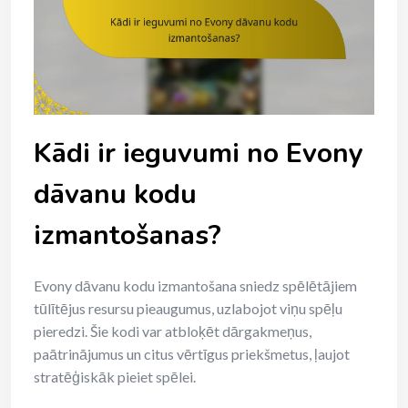
Kādi ir ieguvumi no Evony
dāvanu kodu
izmantošanas?
Evony dāvanu kodu izmantošana sniedz spēlētājiem
tūlītējus resursu pieaugumus, uzlabojot viņu spēļu
pieredzi. Šie kodi var atbloķēt dārgakmeņus,
paātrinājumus un citus vērtīgus priekšmetus, ļaujot
stratēģiskāk pieiet spēlei.