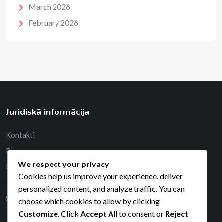
March 2026
February 2026
Juridiskā informācija
Kontakti
Par mums
We respect your privacy
Noteikumi un nosacījumi
Cookies help us improve your experience, deliver
Jūsu privātums
personalized content, and analyze traffic. You can
Sīkdatņu iestatījumi
choose which cookies to allow by clicking
Customize
. Click
Accept All
to consent or
Reject