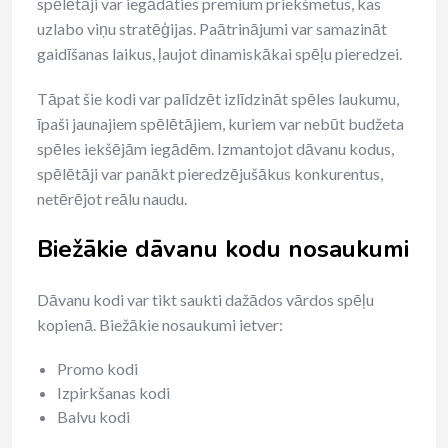
spēlētāji var iegādāties premium priekšmetus, kas
uzlabo viņu stratēģijas. Paātrinājumi var samazināt
gaidīšanas laikus, ļaujot dinamiskākai spēļu pieredzei.
Tāpat šie kodi var palīdzēt izlīdzināt spēles laukumu,
īpaši jaunajiem spēlētājiem, kuriem var nebūt budžeta
spēles iekšējām iegādēm. Izmantojot dāvanu kodus,
spēlētāji var panākt pieredzējušākus konkurentus,
netērējot reālu naudu.
Biežākie dāvanu kodu nosaukumi
Dāvanu kodi var tikt saukti dažādos vārdos spēļu
kopienā. Biežākie nosaukumi ietver:
Promo kodi
Izpirkšanas kodi
Balvu kodi