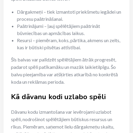
Dārgakmeņi – tiek izmantoti priekšmetu iegādei un
procesu paātrināšanai.
Paātrinājumi – ļauj spēlētājiem paātrināt
būvniecības un apmācības laikus.
Resursi – piemēram, koks, pārtika, akmens un zelts,
kas ir būtiski pilsētas attīstībai.
Šīs balvas var palīdzēt spēlētājiem ātrāk progresēt,
padarot spēli patīkamāku un mazāk laikietilpīgu. Šo
balvu pieejamība var atšķirties atkarībā no konkrētā
koda un reklāmas perioda.
Kā dāvanu kodi uzlabo spēli
Dāvanu kodu izmantošana var ievērojami uzlabot
spēli, nodrošinot spēlētājiem būtiskus resursus un
rīkus. Piemēram, saņemot lielu dārgakmeņu skaitu,