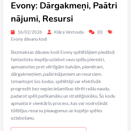
Evony: Dārgakmeņi, Paātri
nājumi, Resursi
16/02/2026
Klāra Vestvuda
(0)
Evony dāvanu kodi
Bezmaksas dāvanu kodi Evony spēlētājiem piedāvā
fantastisku iespēju uzlabot savu spēļu pieredzi,
apmainoties pret vērtīgām balvām, piemēram,
dārgakmeņiem, paātrinājumiem un resursiem.
Izmantojot šos kodus, spēlētāji var efektīvāk
progresēt bez nepieciešamības tērēt reālu naudu,
padarot spēli patīkamāku un stratēģiskāku. Šo kodu
apmaiņa ir vienkāršs process, kas var nodrošināt
tūlītējus resursu pieaugumus un kopējo spēles
uzlabošanu.