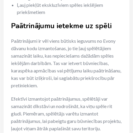
Ļauj piekļūt ekskluzīviem spēles iekšējiem
priekšmetiem
Paātrinājumu ietekme uz spēli
Paātrinājumi ir vēl viens būtisks ieguvums no Evony
dāvanu kodu izmantošanas, jo tie ļauj spēlētājiem
samazināt laiku, kas nepieciešams dažādām spēles
iekšējām darbībām. Tas var ietvert būvniecības,
karaspēka apmācības vai pētījumu laiku paātrināšanu,
kas var būt izšķiroši, lai saglabātu priekšrocību pār
pretiniekiem.
Efektīvi izmantojot paātrinājumus, spēlētāji var
samazināt dīkstāvi un nodrošināt, ka viņu spēle rit
gludi. Piemēram, spēlētājs varētu izmantot
paātrinājumus, lai pabeigtu garu būvniecības projektu,
ļaujot viņam ātrāk paplašināt savu teritoriju.