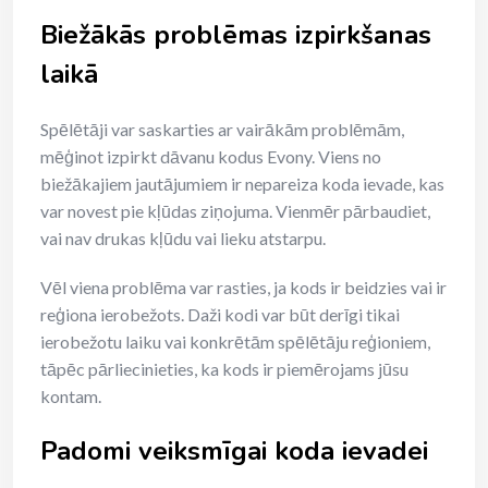
Biežākās problēmas izpirkšanas
laikā
Spēlētāji var saskarties ar vairākām problēmām,
mēģinot izpirkt dāvanu kodus Evony. Viens no
biežākajiem jautājumiem ir nepareiza koda ievade, kas
var novest pie kļūdas ziņojuma. Vienmēr pārbaudiet,
vai nav drukas kļūdu vai lieku atstarpu.
Vēl viena problēma var rasties, ja kods ir beidzies vai ir
reģiona ierobežots. Daži kodi var būt derīgi tikai
ierobežotu laiku vai konkrētām spēlētāju reģioniem,
tāpēc pārliecinieties, ka kods ir piemērojams jūsu
kontam.
Padomi veiksmīgai koda ievadei