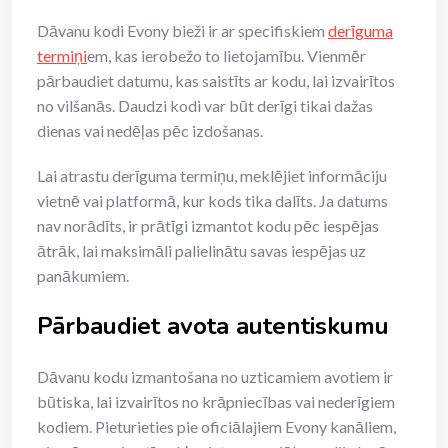
Dāvanu kodi Evony bieži ir ar specifiskiem
derīguma
termiņi
em, kas ierobežo to lietojamību. Vienmēr
pārbaudiet datumu, kas saistīts ar kodu, lai izvairītos
no vilšanās. Daudzi kodi var būt derīgi tikai dažas
dienas vai nedēļas pēc izdošanas.
Lai atrastu derīguma termiņu, meklējiet informāciju
vietnē vai platformā, kur kods tika dalīts. Ja datums
nav norādīts, ir prātīgi izmantot kodu pēc iespējas
ātrāk, lai maksimāli palielinātu savas iespējas uz
panākumiem.
Pārbaudiet avota autentiskumu
Dāvanu kodu izmantošana no uzticamiem avotiem ir
būtiska, lai izvairītos no krāpniecības vai nederīgiem
kodiem. Pieturieties pie oficiālajiem Evony kanāliem,