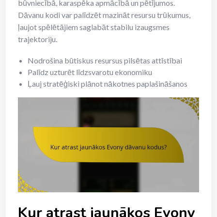
būvniecībā, karaspēka apmācībā un pētījumos.
Dāvanu kodi var palīdzēt mazināt resursu trūkumus,
ļaujot spēlētājiem saglabāt stabilu izaugsmes
trajektoriju.
Nodrošina būtiskus resursus pilsētas attīstībai
Palīdz uzturēt līdzsvarotu ekonomiku
Ļauj stratēģiski plānot nākotnes paplašināšanos
Kur atrast jaunākos Evony