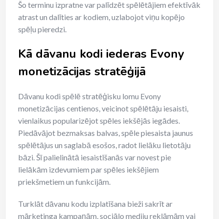
Šo terminu izpratne var palīdzēt spēlētājiem efektīvāk
atrast un dalīties ar kodiem, uzlabojot viņu kopējo
spēļu pieredzi.
Kā dāvanu kodi iederas Evony
monetizācijas stratēģijā
Dāvanu kodi spēlē stratēģisku lomu Evony
monetizācijas centienos, veicinot spēlētāju iesaisti,
vienlaikus popularizējot spēles iekšējās iegādes.
Piedāvājot bezmaksas balvas, spēle piesaista jaunus
spēlētājus un saglabā esošos, radot lielāku lietotāju
bāzi. Šī palielinātā iesaistīšanās var novest pie
lielākām izdevumiem par spēles iekšējiem
priekšmetiem un funkcijām.
Turklāt dāvanu kodu izplatīšana bieži sakrīt ar
mārketinga kampaņām, sociālo mediju reklāmām vai