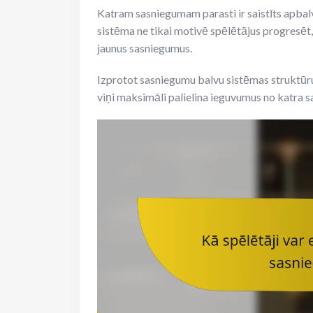
Katram sasniegumam parasti ir saistīts apba
sistēma ne tikai motivē spēlētājus progresēt,
jaunus sasniegumus.
Izprotot sasniegumu balvu sistēmas struktūru, 
viņi maksimāli palielina ieguvumus no katra 