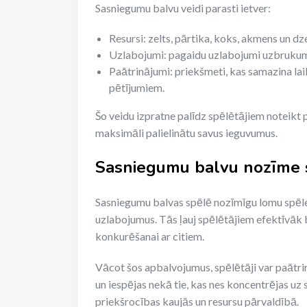
Sasniegumu balvu veidi parasti ietver:
Resursi: zelts, pārtika, koks, akmens un dze
Uzlabojumi: pagaidu uzlabojumi uzbrukuma
Paātrinājumi: priekšmeti, kas samazina la
pētījumiem.
Šo veidu izpratne palīdz spēlētājiem noteikt pr
maksimāli palielinātu savus ieguvumus.
Sasniegumu balvu nozīme 
Sasniegumu balvas spēlē nozīmīgu lomu spēle
uzlabojumus. Tās ļauj spēlētājiem efektīvāk bū
konkurēšanai ar citiem.
Vācot šos apbalvojumus, spēlētāji var paātrin
un iespējas nekā tie, kas nes koncentrējas u
priekšrocības kaujās un resursu pārvaldībā.