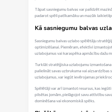
Tāpat sasniegumu balvas var palīdzēt mazināt 
padarot spēli patīkamāku un mazāk laikietilp
Kā sasniegumu balvas uzlab
Sasniegumu balvas uzlabo spēlētāju stratēģiju
optimizēšanai. Piemēram, efektīvi izmantojot
uzlabojumus vai karaspēka apmācību dažu mi
Turklāt stratēģiska uzlabojumu izmantošana v
palielināt savas uzbrukuma vai aizsardzības s
uzlabojumus, var iegūt ievērojamas priekšroc
Spēlētāji var arī izmantot resursus, kas ieg
pilsētas jomām, pielāgojot savu attīstību sava
dominēšana vai ekonomiskā spēks.