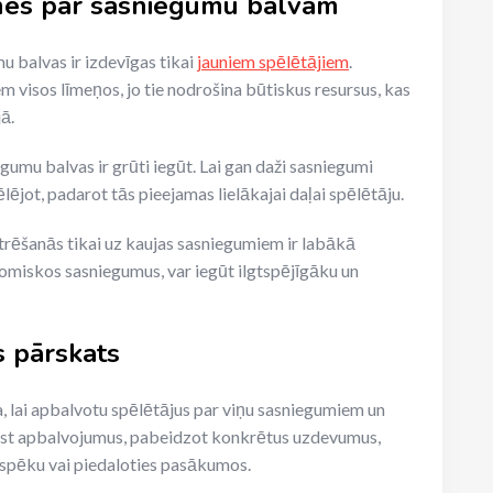
tnes par sasniegumu balvām
u balvas ir izdevīgas tikai
jauniem spēlētājiem
.
em visos līmeņos, jo tie nodrošina būtiskus resursus, kas
ā.
egumu balvas ir grūti iegūt. Lai gan daži sasniegumi
lējot, padarot tās pieejamas lielākajai daļai spēlētāju.
ntrēšanās tikai uz kaujas sasniegumiem ir labākā
nomiskos sasniegumus, var iegūt ilgtspējīgāku un
 pārskats
, lai apbalvotu spēlētājus par viņu sasniegumiem un
egūst apbalvojumus, pabeidzot konkrētus uzdevumus,
spēku vai piedaloties pasākumos.