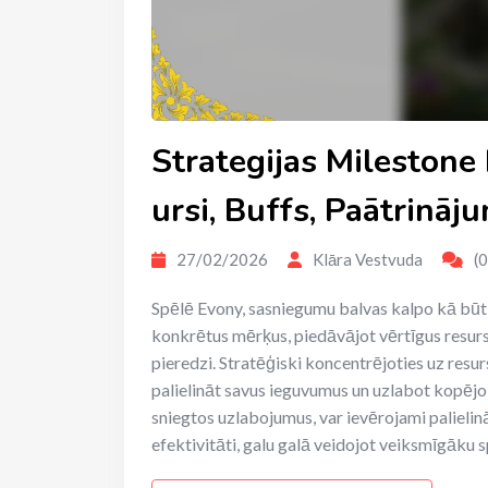
Strategijas Milestone
ursi, Buffs, Paātrināj
27/02/2026
Klāra Vestvuda
(0
Spēlē Evony, sasniegumu balvas kalpo kā būti
konkrētus mērķus, piedāvājot vērtīgus resurs
pieredzi. Stratēģiski koncentrējoties uz resu
palielināt savus ieguvumus un uzlabot kopējo 
sniegtos uzlabojumus, var ievērojami palieli
efektivitāti, galu galā veidojot veiksmīgāku s