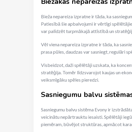
Biežākās nepareizās izpra
Bieža nepareiza izpratne ir tāda, ka sasniegum
Patiesībā šie apbalvojumi ir vērtīgi spēlētāji
var palīdzēt turpmākajā attīstībā un stratēģij
Vēl viena nepareiza izpratne ir tāda, ka sasni
prasa pūles, daudzas var sasniegt, regulāri spē
Visbeidzot, daži spēlētāji uzskata, ka konce
stratēģija. Tomēr līdzsvarojot kaujas un eko
veiksmīgāku spēles pieredzi.
Sasniegumu balvu sistēmas
Sasniegumu balvu sistēma Evony ir izstrādāta
veicinātu nepārtrauktu iesaisti. Spēlētāji i
piemēram, būvējot struktūras, apmācot kara