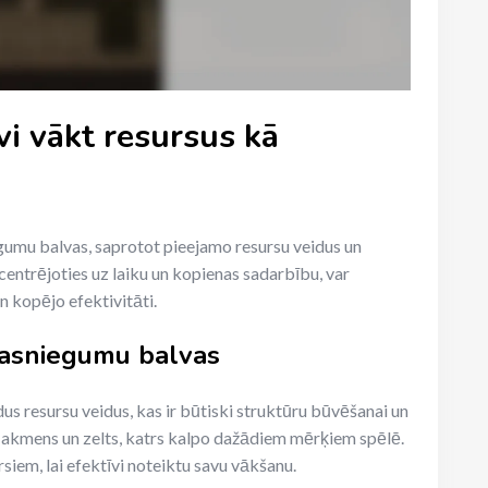
īvi vākt resursus kā
egumu balvas, saprotot pieejamo resursu veidus un
entrējoties uz laiku un kopienas sadarbību, var
 kopējo efektivitāti.
sasniegumu balvas
s resursu veidus, kas ir būtiski struktūru būvēšanai un
s, akmens un zelts, katrs kalpo dažādiem mērķiem spēlē.
siem, lai efektīvi noteiktu savu vākšanu.