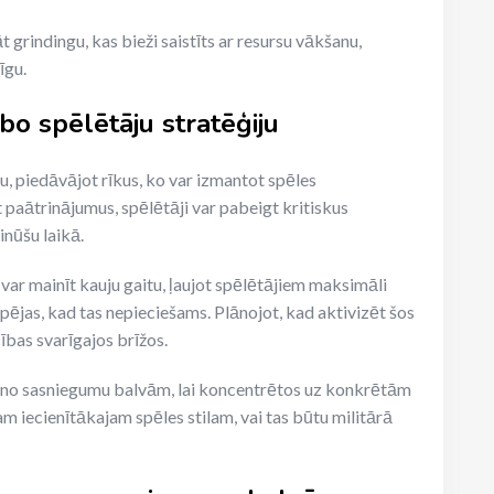
grindingu, kas bieži saistīts ar resursu vākšanu,
īgu.
o spēlētāju stratēģiju
, piedāvājot rīkus, ko var izmantot spēles
 paātrinājumus, spēlētāji var pabeigt kritiskus
nūšu laikā.
ar mainīt kauju gaitu, ļaujot spēlētājiem maksimāli
pējas, kad tas nepieciešams. Plānojot, kad aktivizēt šos
ības svarīgajos brīžos.
ūti no sasniegumu balvām, lai koncentrētos uz konkrētām
m iecienītākajam spēles stilam, vai tas būtu militārā