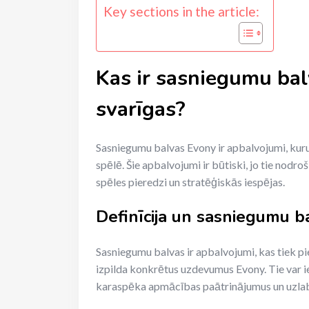
Key sections in the article:
Kas ir sasniegumu bal
svarīgas?
Sasniegumu balvas Evony ir apbalvojumi, kuru
spēlē. Šie apbalvojumi ir būtiski, jo tie nodr
spēles pieredzi un stratēģiskās iespējas.
Definīcija un sasniegumu ba
Sasniegumu balvas ir apbalvojumi, kas tiek pi
izpilda konkrētus uzdevumus Evony. Tie var i
karaspēka apmācības paātrinājumus un uzlaboj