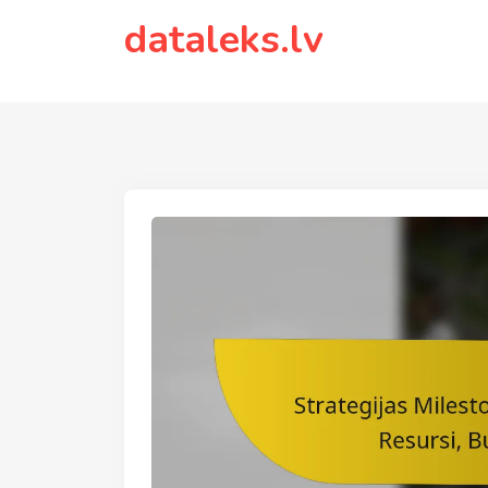
to
dataleks.lv
content