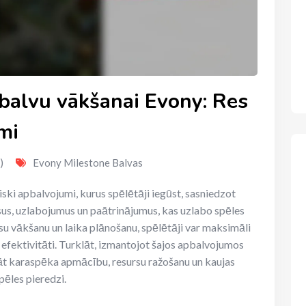
 balvu vākšanai Evony: Res
umi
)
Evony Milestone Balvas
ski apbalvojumi, kurus spēlētāji iegūst, sasniedzot
us, uzlabojumus un paātrinājumus, kas uzlabo spēles
rsu vākšanu un laika plānošanu, spēlētāji var maksimāli
efektivitāti. Turklāt, izmantojot šajos apbalvojumos
nāt karaspēka apmācību, resursu ražošanu un kaujas
pēles pieredzi.