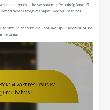
lvojumu komplekts, ko var saņemt pēc pabeigšanas. Šī
 bet arī rada sasnieguma sajūtu, kad viņi sasniedz
spēlētāji var efektīvi plānot savu spēli, nodrošinot, ka
sasnieguma.