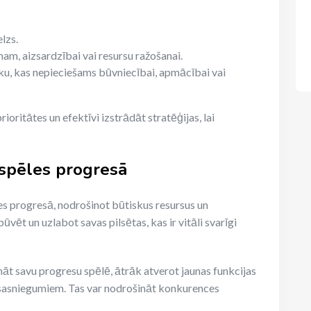
lzs.
m, aizsardzībai vai resursu ražošanai.
iku, kas nepieciešams būvniecībai, apmācībai vai
ioritātes un efektīvi izstrādāt stratēģijas, lai
spēles progresā
s progresā, nodrošinot būtiskus resursus un
vēt un uzlabot savas pilsētas, kas ir vitāli svarīgi
āt savu progresu spēlē, ātrāk atverot jaunas funkcijas
z sasniegumiem. Tas var nodrošināt konkurences