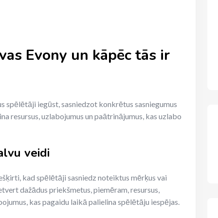
vas Evony un kāpēc tās ir
s spēlētāji iegūst, sasniedzot konkrētus sasniegumus
ošina resursus, uzlabojumus un paātrinājumus, kas uzlabo
lvu veidi
ešķirti, kad spēlētāji sasniedz noteiktus mērķus vai
etvert dažādus priekšmetus, piemēram, resursus,
umus, kas pagaidu laikā palielina spēlētāju iespējas.