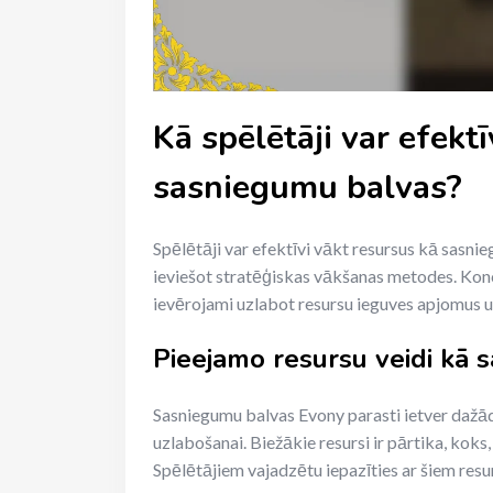
Kā spēlētāji var efekt
sasniegumu balvas?
Spēlētāji var efektīvi vākt resursus kā sasni
ieviešot stratēģiskas vākšanas metodes. Konc
ievērojami uzlabot resursu ieguves apjomus un
Pieejamo resursu veidi kā 
Sasniegumu balvas Evony parasti ietver dažādu
uzlabošanai. Biežākie resursi ir pārtika, kok
Spēlētājiem vajadzētu iepazīties ar šiem resur