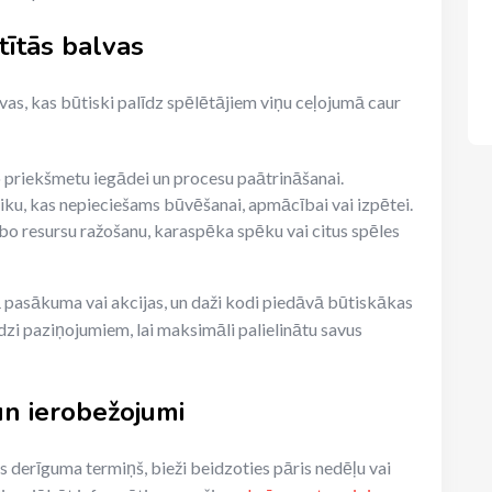
tītās balvas
vas, kas būtiski palīdz spēlētājiem viņu ceļojumā caur
priekšmetu iegādei un procesu paātrināšanai.
iku, kas nepieciešams būvēšanai, apmācībai vai izpētei.
bo resursu ražošanu, karaspēka spēku vai citus spēles
ā pasākuma vai akcijas, un daži kodi piedāvā būtiskākas
īdzi paziņojumiem, lai maksimāli palielinātu savus
un ierobežojumi
s derīguma termiņš, bieži beidzoties pāris nedēļu vai