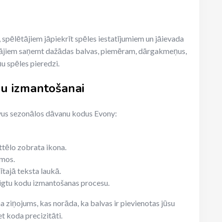
spēlētājiem jāpiekrīt spēles iestatījumiem un jāievada
lētājiem saņemt dažādas balvas, piemēram, dārgakmeņus,
u spēles pieredzi.
du izmantošanai
savus sezonālos dāvanu kodus Evony:
attēlo zobrata ikona.
umos.
tajā teksta laukā.
beigtu kodu izmantošanas procesu.
 ziņojums, kas norāda, ka balvas ir pievienotas jūsu
t koda precizitāti.