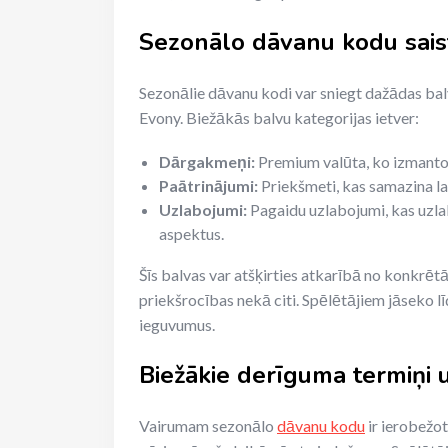
Sezonālo dāvanu kodu sais
Sezonālie dāvanu kodi var sniegt dažādas bal
Evony. Biežākās balvu kategorijas ietver:
Dārgakmeņi:
Premium valūta, ko izmanto 
Paātrinājumi:
Priekšmeti, kas samazina la
Uzlabojumi:
Pagaidu uzlabojumi, kas uzla
aspektus.
Šīs balvas var atšķirties atkarībā no konkrēt
priekšrocības nekā citi. Spēlētājiem jāseko l
ieguvumus.
Biežākie derīguma termiņi 
Vairumam sezonālo
dāvanu kodu
ir ierobežot