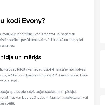
nu kodi Evony?
s kodi, kurus spēlētāji var izmantot, lai saņemtu
aisti noteiktu pasākumu vai svētku laikā un kalpo, lai
 resursus.
īcija un mērķis
, kurus spēlētāji var ievadīt spēlē, lai saņemtu balvas.
umus, svētkus vai īpašas akcijas spēlē. Galvenais šo kodu
t lojalitāti.
pējo spēles pieredzi, ļaujot spēlētājiem piekļūt
esēt. Tas var būt īpaši izdevīgi jauniem spēlētājiem vai
ces spēlē.