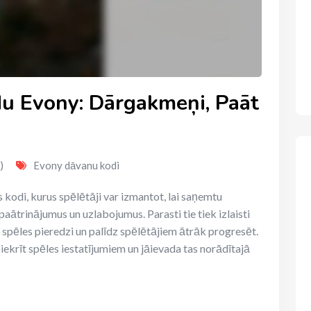
u Evony: Dārgakmeņi, Paāt
)
Evony dāvanu kodi
 kodi, kurus spēlētāji var izmantot, lai saņemtu
aātrinājumus un uzlabojumus. Parasti tie tiek izlaisti
 spēles pieredzi un palīdz spēlētājiem ātrāk progresēt.
iekrīt spēles iestatījumiem un jāievada tas norādītajā