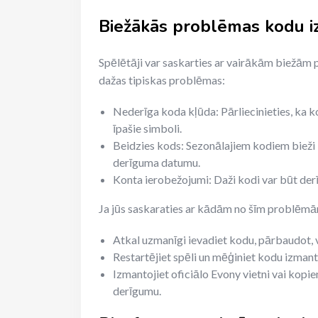
Biežākās problēmas kodu iz
Spēlētāji var saskarties ar vairākām biežām 
dažas tipiskas problēmas:
Nederīga koda kļūda: Pārliecinieties, ka kods
īpašie simboli.
Beidzies kods: Sezonālajiem kodiem bieži 
derīguma datumu.
Konta ierobežojumi: Daži kodi var būt der
Ja jūs saskaraties ar kādām no šīm problēmām
Atkal uzmanīgi ievadiet kodu, pārbaudot, 
Restartējiet spēli un mēģiniet kodu izmant
Izmantojiet oficiālo Evony vietni vai kopi
derīgumu.