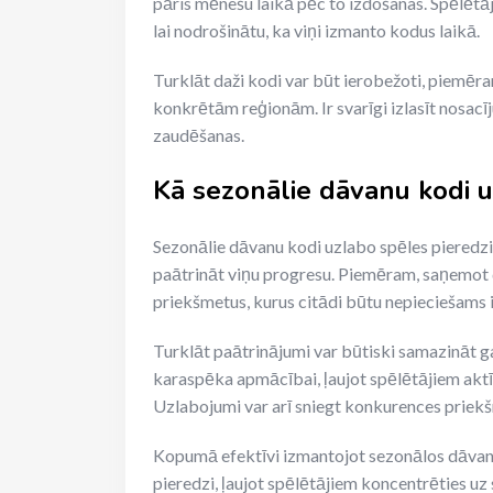
pāris mēnešu laikā pēc to izdošanas. Spēlēt
lai nodrošinātu, ka viņi izmanto kodus laikā.
Turklāt daži kodi var būt ierobežoti, piemēram
konkrētām reģionām. Ir svarīgi izlasīt nosacīju
zaudēšanas.
Kā sezonālie dāvanu kodi u
Sezonālie dāvanu kodi uzlabo spēles pieredzi
paātrināt viņu progresu. Piemēram, saņemot 
priekšmetus, kurus citādi būtu nepieciešams il
Turklāt paātrinājumi var būtiski samazināt g
karaspēka apmācībai, ļaujot spēlētājiem aktī
Uzlabojumi var arī sniegt konkurences priekšr
Kopumā efektīvi izmantojot sezonālos dāvanu
pieredzi, ļaujot spēlētājiem koncentrēties uz s