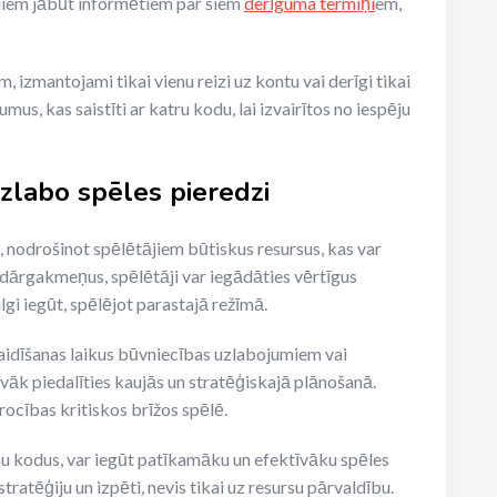
ājiem jābūt informētiem par šiem
derīguma termiņi
em,
, izmantojami tikai vienu reizi uz kontu vai derīgi tikai
mus, kas saistīti ar katru kodu, lai izvairītos no iespēju
zlabo spēles pieredzi
, nodrošinot spēlētājiem būtiskus resursus, kas var
dārgakmeņus, spēlētāji var iegādāties vērtīgus
gi iegūt, spēlējot parastajā režīmā.
aidīšanas laikus būvniecības uzlabojumiem vai
vāk piedalīties kaujās un stratēģiskajā plānošanā.
ocības kritiskos brīžos spēlē.
 kodus, var iegūt patīkamāku un efektīvāku spēles
tratēģiju un izpēti, nevis tikai uz resursu pārvaldību.