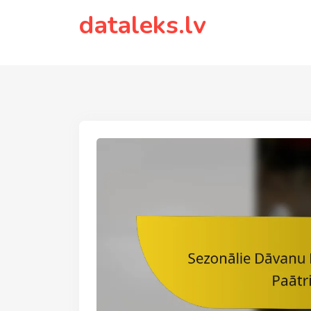
to
dataleks.lv
content