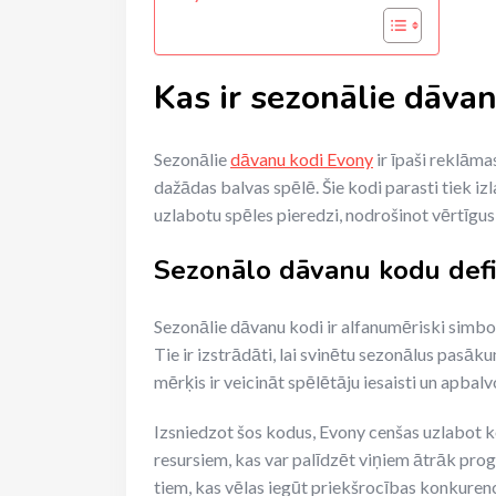
Kas ir sezonālie dāva
Sezonālie
dāvanu kodi Evony
ir īpaši reklāma
dažādas balvas spēlē. Šie kodi parasti tiek izl
uzlabotu spēles pieredzi, nodrošinot vērtīgus
Sezonālo dāvanu kodu defin
Sezonālie dāvanu kodi ir alfanumēriski simboli
Tie ir izstrādāti, lai svinētu sezonālus pasāk
mērķis ir veicināt spēlētāju iesaisti un apbalvo
Izsniedzot šos kodus, Evony cenšas uzlabot ko
resursiem, kas var palīdzēt viņiem ātrāk progr
tiem, kas vēlas iegūt priekšrocības konkuren