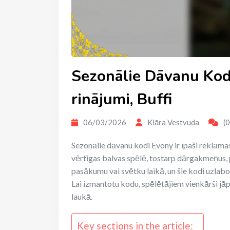
Sezonālie Dāvanu Kod
rinājumi, Buffi
06/03/2026
Klāra Vestvuda
(0
Sezonālie dāvanu kodi Evony ir īpaši reklāmas
vērtīgas balvas spēlē, tostarp dārgakmeņus, p
pasākumu vai svētku laikā, un šie kodi uzlabo
Lai izmantotu kodu, spēlētājiem vienkārši jāp
laukā.
Key sections in the article: