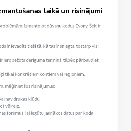
mantošanas laikā un risinājumi
problēmām, izmantojot dāvanu kodus Evony. Šeit ir
 ir ievadīts tieši tā, kā tas ir sniegts, tostarp visi
ir ierobežots derīguma termiņš, tāpēc pārbaudiet
īgi tikai konkrētiem kontiem vai reģioniem.
, mēģiniet šos risinājumus:
vai nav drukas kļūdu.
ot vēlreiz.
enas forumus, lai iegūtu jaunākos datus par koda