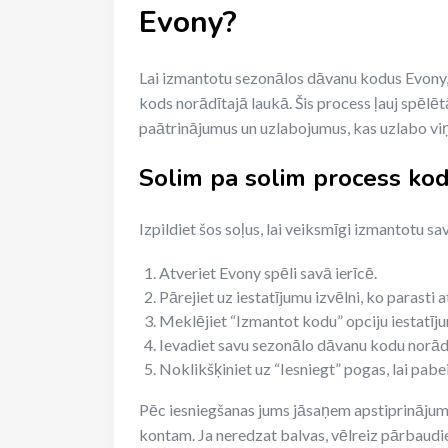
Evony?
Lai izmantotu sezonālos dāvanu kodus Evony, 
kods norādītajā laukā. Šis process ļauj spē
paātrinājumus un uzlabojumus, kas uzlabo viņ
Solim pa solim process ko
Izpildiet šos soļus, lai veiksmīgi izmantotu 
Atveriet Evony spēli savā ierīcē.
Pārejiet uz iestatījumu izvēlni, ko parasti 
Meklējiet “Izmantot kodu” opciju iestatīj
Ievadiet savu sezonālo dāvanu kodu norādī
Noklikšķiniet uz “Iesniegt” pogas, lai pa
Pēc iesniegšanas jums jāsaņem apstiprinājuma
kontam. Ja neredzat balvas, vēlreiz pārbaudie